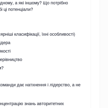
дному, а які іншому? Що потрібно
і ці потенціали?
ярніші класифікації, їхні особливості)
ідера
якості
керівництво
м?
 команди дає натхнення і лідерство, а не
онцентрацію знань авторитетних