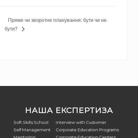
Пряме чи зворотне планування: бути чи не
бути?
НАША ЕКСПЕРТИЗА
Soft Skills School
Interview with Customer
Self Management
Corporate Education Programs
Mentoring
Corporate Education Centers