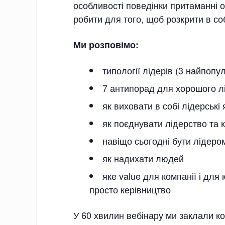
особливості поведінки притаманні о
робити для того, щоб розкрити в соб
Ми розповімо:
типології лідерів (3 найпопул
7 антипорад для хорошого л
як виховати в собі лідерські 
як поєднувати лідерство та 
навіщо сьогодні бути лідеро
як надихати людей
яке value для компанії і для
просто керівництво
У 60 хвилин вебінару ми заклали к