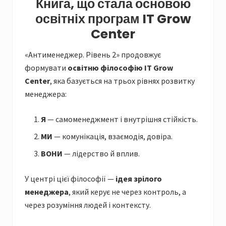
Книга, що стала основою
освітніх програм IT Grow
Center
«Антименеджер. Рівень 2» продовжує
формувати
освітню філософію IT Grow
Center
, яка базується на трьох рівнях розвитку
менеджера:
Я
— самоменеджмент і внутрішня стійкість.
МИ
— комунікація, взаємодія, довіра.
ВОНИ
— лідерство й вплив.
У центрі цієї філософії —
ідея зрілого
менеджера
, який керує не через контроль, а
через розуміння людей і контексту.