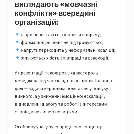
виглядають «мовчазні
конфлікти» всередині
організацій:
люди перестають говорити напряму;
формальні рішення не підтримуються;
напруга переходить у неформальні коаліції;
знижується якість співпраці та взаємодії.
У презентації також розглядалася роль
менеджера під час складної розмови. Головна
ідея — задача керівника полягає не у пошуку
винного, а у зниженні емоційної ескалації,
відновленні діалогу та роботі з інтересами
сторін, а не лише з позиціями.
Особливу увагу було приділено концепції