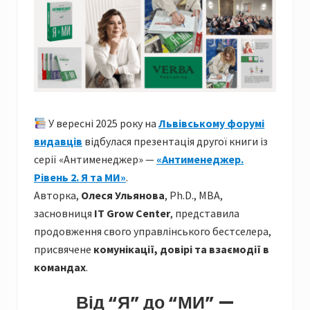
У вересні 2025 року на
Львівському форумі
видавців
відбулася презентація другої книги із
серії «Антименеджер» —
«Антименеджер.
Рівень 2. Я та МИ»
.
Авторка,
Олеся Ульянова
, Ph.D., MBA,
засновниця
IT Grow Center
, представила
продовження свого управлінського бестселера,
присвячене
комунікації, довірі та взаємодії в
командах
.
Від “Я” до “МИ” —