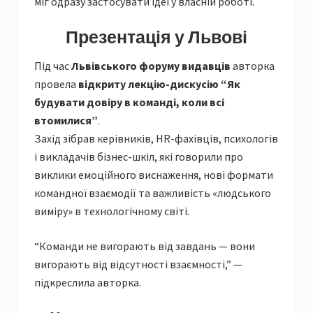
міг одразу застосувати ідеї у власній роботі.
Презентація у Львові
Під час
Львівського форуму видавців
авторка
провела
відкриту лекцію-дискусію “Як
будувати довіру в команді, коли всі
втомилися”
.
Захід зібрав керівників, HR-фахівців, психологів
і викладачів бізнес-шкіл, які говорили про
виклики емоційного виснаження, нові формати
командної взаємодії та важливість «людського
виміру» в технологічному світі.
“Команди не вигорають від завдань — вони
вигорають від відсутності взаємності,” —
підкреслила авторка.