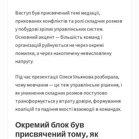
Виступ був присвячений темі медіації,
прихованих конфліктів та ролі складних розмов
у побудові зрілих управлінських систем.
Основний акцент — більшість команд і
організацій руйнуються не через окремі
помилки, а через накопичену невисловлену
напругу.
Під час презентації Олеся Ульянова розбирала,
чому мовчання — це теж управлінське рішення, і
як уникнення складних розмов поступово
трансформується у втрату довіри, формування
коаліцій та падіння якості взаємодії в командах.
Окремий блок був
присвячений тому, як