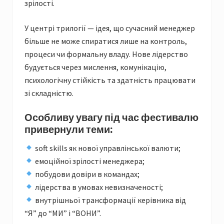
зрілості.
У центрі трилогії — ідея, що сучасний менеджер
більше не може спиратися лише на контроль,
процеси чи формальну владу. Нове лідерство
будується через мислення, комунікацію,
психологічну стійкість та здатність працювати
зі складністю.
Особливу увагу під час фестивалю
привернули теми:
soft skills як нової управлінської валюти;
емоційної зрілості менеджера;
побудови довіри в командах;
лідерства в умовах невизначеності;
внутрішньої трансформації керівника від
“Я” до “МИ” і “ВОНИ”.