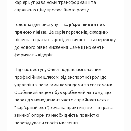
кар’єрі, управлінські трансформації та
справжню ціну професійного росту.
Головна ідея виступу —
кар’єра ніколи не є
прямою лінією
. Це серія переломів, складних
рішень, втрати старої ідентичності та переходу
до нового рівня мислення. Саме ці моменти
формують лідерів.
Під час виступу Олеся поділилася власним
професійним шляхом: від експертної ролі до
управління великими командами та системами.
Особливий акцент був зроблений на тому, що
перехід у менеджмент часто сприймається як
“кар’єрний ріст”, хоча на практиці це — втрата
звичної опори та необхідність повністю
перебудувати спосіб мислення.