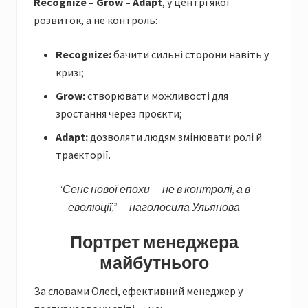
Recognize – Grow – Adapt
, у центрі якої
розвиток, а не контроль:
Recognize:
бачити сильні сторони навіть у
кризі;
Grow:
створювати можливості для
зростання через проєкти;
Adapt:
дозволяти людям змінювати ролі й
траєкторії.
“Сенс нової епохи — не в контролі, а в
еволюції,” — наголосила Ульянова
Портрет менеджера
майбутнього
За словами Олесі, ефективний менеджер у