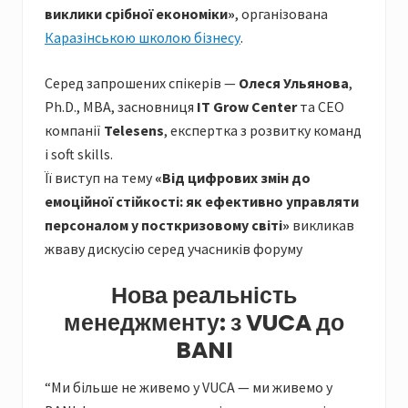
виклики срібної економіки»
, організована
Каразінською школою бізнесу
.
Серед запрошених спікерів —
Олеся Ульянова
,
Ph.D., MBA, засновниця
IT Grow Center
та CEO
компанії
Telesens
, експертка з розвитку команд
і soft skills.
Її виступ на тему
«Від цифрових змін до
емоційної стійкості: як ефективно управляти
персоналом у посткризовому світі»
викликав
жваву дискусію серед учасників форуму
Нова реальність
менеджменту: з VUCA до
BANI
“Ми більше не живемо у VUCA — ми живемо у