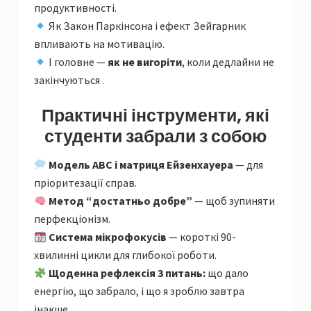
продуктивності.
Як Закон Паркінсона і ефект Зейгарник
впливають на мотивацію.
І головне —
як не вигоріти
, коли дедлайни не
закінчуються .
Практичні інструменти, які
студенти забрали з собою
Модель ABC і матриця Ейзенхауера
— для
пріоритезації справ.
Метод “достатньо добре”
— щоб зупиняти
перфекціонізм.
Система мікрофокусів
— короткі 90-
хвилинні цикли для глибокої роботи.
Щоденна рефлексія 3 питань:
що дало
енергію, що забрало, і що я зроблю завтра
інакше.