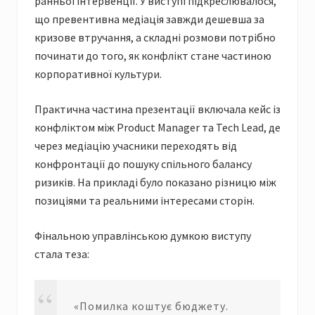
ранньої інтервенції. У виступі підкреслювалося,
що превентивна медіація завжди дешевша за
кризове втручання, а складні розмови потрібно
починати до того, як конфлікт стане частиною
корпоративної культури.
Практична частина презентації включала кейс із
конфліктом між Product Manager та Tech Lead, де
через медіацію учасники переходять від
конфронтації до пошуку спільного балансу
ризиків. На прикладі було показано різницю між
позиціями та реальними інтересами сторін.
Фінальною управлінською думкою виступу
стала теза:
«Помилка коштує бюджету.