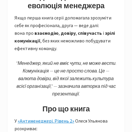
еволюція менеджера
Якщо перша книга серії допомагала зрозуміти
себе як професіонала, друга — веде далі:
вона про
взаємодію
,
довіру
,
співучасть
і
зрілі
комунікації
, без яких неможливо побудувати
ефективну команду.
“Менеджер, який не вміє чути, не може вести.
Комунікація — це не просто слова. Це —
валюта довіри, від якої залежить культура
всієї організації,” — зазначила авторка під час
презентації.
Про що книга
У
«Антименеджері. Рівень 2»
Олеся Ульянова
розкриває: