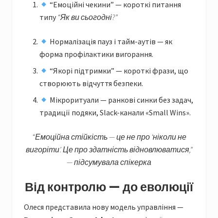
“Емоційні чекини” — короткі питання
типу
“Як ви сьогодні?”
Нормалізація пауз і тайм-аутів — як
форма профілактики вигорання.
“Якорі підтримки” — короткі фрази, що
створюють відчуття безпеки.
Мікроритуали — ранкові синки без задач,
традиції подяки, Slack-канали «Small Wins».
“Емоційна стійкість — це не про ‘ніколи не
вигоріти’. Це про здатність відновлюватися,”
— підсумувала спікерка
Від контролю — до еволюції
Олеся представила нову модель управління —