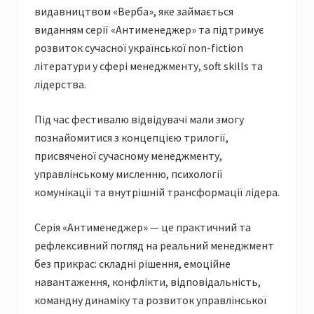
видавництвом «Верба», яке займається
виданням серії «Антименеджер» та підтримує
розвиток сучасної української non-fiction
літератури у сфері менеджменту, soft skills та
лідерства.
Під час фестивалю відвідувачі мали змогу
познайомитися з концепцією трилогії,
присвяченої сучасному менеджменту,
управлінському мисленню, психології
комунікації та внутрішній трансформації лідера.
Серія «Антименеджер» — це практичний та
рефлексивний погляд на реальний менеджмент
без прикрас: складні рішення, емоційне
навантаження, конфлікти, відповідальність,
командну динаміку та розвиток управлінської