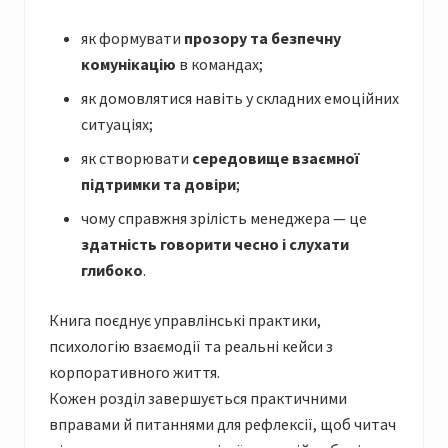
як формувати
прозору та безпечну
комунікацію
в командах;
як домовлятися навіть у складних емоційних
ситуаціях;
як створювати
середовище взаємної
підтримки та довіри
;
чому справжня зрілість менеджера — це
здатність говорити чесно і слухати
глибоко
.
Книга поєднує управлінські практики,
психологію взаємодії та реальні кейси з
корпоративного життя.
Кожен розділ завершується практичними
вправами й питаннями для рефлексії, щоб читач