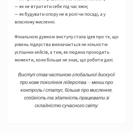
— як не втратити себе під час змін;
— як будувати опору не в ролі чи посаді, а у
власному мисленні.
Фінальною думкою виступу стала ідея про те, що
рівень лідерства визначається не кількістю
успішних кейсів, а тим, як людина проходить
моменти, коли більше не знає, що робити далі.
Виступ став частиною глобальної дискусії
про нове покоління лідерства — менш про
контроль і статус, більше про мислення,
стійкість та здатність працювати зі
складністю сучасного світу.