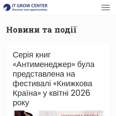
Menu
Skip
Skip
Skip
Menu
to
to
to
Discover
main
primary
footer
your
content
sidebar
new
Новини та події
opportunities
Серія книг
«Антименеджер» була
представлена на
фестивалі «Книжкова
Країна» у квітні 2026
року