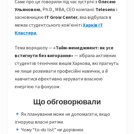
Саме про це говорили під час зустрічі з
Олеcею
Ульяновою
, Ph.D., MBA, CEO компанії
Telesens
і
засновницею
IT Grow Center
, яка відбулася в
межах студентського комʼюніті
Харків ІТ
Кластера
.
Тема воркшопу —
«Тайм-менеджмент: як усе
встигнути без вигорання»
— зібрала активних
студентів технічних вишів Харкова, які прагнуть
не лише розвивати професійні навички, а й
навчитися ефективно керувати власною
енергією та фокусом .
Що обговорювали
Як планування може не допомагати, якщо
ігноруєш власні ритми.
Чому “to-do list” не дорівнює